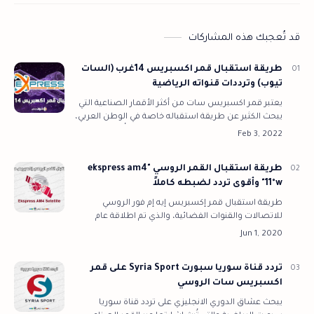
قد تُعجبك هذه المشاركات
طريقة استقبال قمر اكسبريس 14غرب (السات
تيوب) وترددات قنواته الرياضية
يعتبر قمر اكسبريس سات من أكثر الأقمار الصناعية التي
يبحث الكثير عن طريقة استقباله خاصة في الوطن العربي،
حيث يوفر القمر خاصية السات تيوب، والتي تُمكن
الكثيرين من مشاهدة القنوات الري…
طريقة استقبال القمر الروسي "ekspress am4
11°w" وأقوى تردد لضبطه كاملاً
طريقة استقبال قمر إكسبريس إيه إم فور الروسي
للاتصالات والقنوات الفضائية، والذي تم اطلاقة عام
2009 ويقع في المدار 11 درجة غرب، وهو من الأقمار
القريبة جداً من النايل سات 201 ال…
تردد قناة سوريا سبورت Syria Sport على قمر
اكسبريس سات الروسي
يبحث عشاق الدوري الانجليزي على تردد قناة سوريا