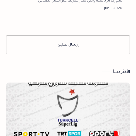
سبورت الرياضية والتي تُبث إشارتها عبر القمر الصناعي
الروسي نايل سات، لمُشاهدة مباريات البريميرليج في
جميع أنحاء الوطن العربي.وتقوم ق…
إرسال تعليق
الأكثر بحثاً