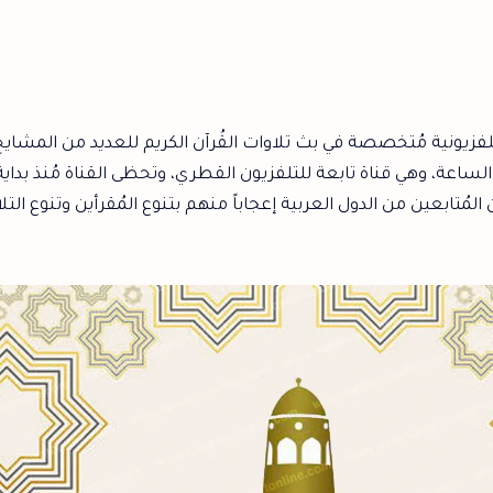
فزيونية مُتخصصة في بث تلاوات القُرآن الكريم للعديد من المشاي
الساعة، وهي قناة تابعة للتلفزيون القطري، وتحظى القناة مُنذ بداي
لمُتابعين من الدول العربية إعجاباً منهم بتنوع المُقرأين وتنوع التل