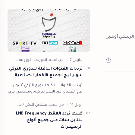
الرسمي أونلاين
ترددات القنوات الناقلة للدوري التركي
سوبر ليج لجميع الأقمار الصناعية
ترددات القنوات الناقلة للدوري التركي "سوبر
ليج" لعُشاق كرة القدم التركية، ومشجعي فرق
غلطة سراي وفنار بخشة وباشكتاش
وإسطنبول باش كشهر من مت…
ضبط تردد اللاقط LNB Frequency
للنايل سات على جميع أنواع
الرسيفرات