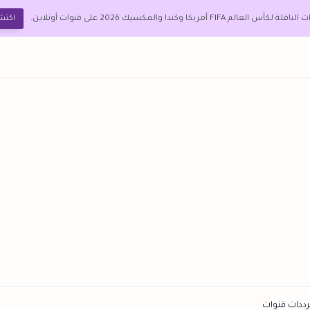
FIF أمريكا وكندا والمكسيك 2026 على قنوات أونلاين.
اكتش
رددات قنوات