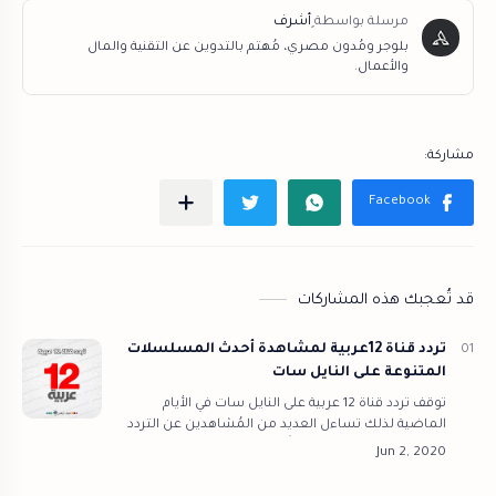
بلوجر ومُدون مصري، مُهتم بالتدوين عن التقنية والمال
والأعمال.
قد تُعجبك هذه المشاركات
تردد قناة 12عربية لمشاهدة أحدث المسلسلات
المتنوعة على النايل سات
توقف تردد قناة 12 عربية على النايل سات في الأيام
الماضية لذلك تساءل العديد من المُشاهدين عن التردد
الجديد لقناة 12 Arabia نظراً لما تقدمه القناة من
مُسلسلات وبرامج يعشقها الجمهور …