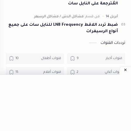
المُترجمة على النايل سات
ضبط تردد اللاقط LNB Frequency للنايل سات على جميع
أنواع الرسيفرات
ترددات القنوات
قنوات أخبار
قنوات أطفال
قنوات أغاني
قنوات أفلام
قنوات تعليمية
قنوات دراما
قنوات دينية
قنوات رياضية
قنوات طبخ
قنوات عامة
قنوات وثائقية