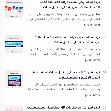
تردد قناة إيجي بست دراما لمتابعة أجدد
المسلسلات العربية على النايل سات
قناة إيجي بست من قنوات الدراما التلفزيونية على القمر
الصناعي نايل سات، واستقبل العديد من المُتابعين في
الوطن العربي تردد قناة إيجي بست كونها من أجدد
القنوات التلفزيونية التي تذيع ا…
تردد قناة الديب دراما لمشاهدة مسلسلات
عربية وأجنبية على النايل سات
ظهر منذ فترة قصيرة تردد قناة الديب دراما على القمر
الصناعي نايل سات لتقدم أفضل وأحدث المُسلسلات،
تعمل قناة AL Deeb Drama على مدار 24 ساعة في اليوم،
تعرض القناة الأن بعض المُسلسلات…
تردد قنوات الديب على النايل سات لمُشاهدة
احدث الافلام والمسلسلات
يبحث العديد من المُشاهدين عن احدث القنوات التي
يعرض عليها أحدث الافلام والمسلسلات، لذلك من خلال
موقع قنوات أونلاين سوف اقدم لك تردد قنوات الديب
الجديدة على النايل سات، حيث ظهرت خل…
تردد قنوات art حكايات HD لمتابعة المسلسلات