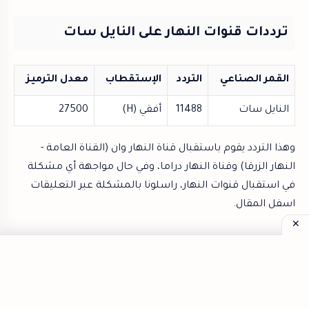
ترددات قنوات النهار على النايل سات
القمر الصناعي
التردد
الإستقطاب
معدل الترميز
النايل سات
11488
أفقي (H)
27500
وهذا التردد يقوم باستقبال قناة النهار وان (القناة العامة -
النهار الزرقا) وقناة النهار دراما، وفي حال مواجهة أي مشكلة
في استقبال قنوات النهار، راسلونا بالمشكلة عبر التعليقات
اسفل المقال.
مواعيد بث مسلسلات رمضان على
قناة النهار