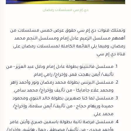
دي إم سي مسلسلات رمضان
وتمتلك قنوات دي إم سي حقوق عرض خمس مسلسلات من
أهمهم مسلسل الزعيم عادل إمام ومسلسل النجم محمد
رمضان، وفيما يلي القائمة الكاملة لمسلسلات رمضان على
قناة دي إم سي:
مسلسل فالنتينو بطولة عادل إمام ودلال عبد العزيز - من
تأليف/ أيمن بهجت قمر، وإخراج/ رامي إمام.
مسلسل البرنس بطولة محمد رمضان ونور وأحمد زاهر
ومحمد علاء جامايكا - من تأليف وإخراج/ محمد سامي.
مسلسل لما كنا صغيرين بطولة خالد النبوي ومحمود
حميدة وريهام حجاج - من تأليف/ أيمن سلامة، وإخراج/
محمد علي.
مسلسل فرصة ثانية بطولة ياسمين صبري وأيتن عامر
وأحمد مجدي -
من تأليف/ مصطفى جمال هاشم، وإخراج/