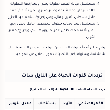
مسلسل خيانة العهد بطولة يسرا ويشاركها البطولة
خالد سرحان وحلا شيحة وعبير صبري -
من تأليف/ أحمد
عادل سلطان -أمين جمال، ومن إخراج/ سامح عبد العزيز.
مسلسل عمر ودياب بطولة مصطفى خاطر وعلي ربيع
-
من تأليف/ مصطفى عمر -فاروق هاشم، وإخراج/ معتز
التوني.
ولم تعلن أيضاً قنوات الحياة عن مواعيد العرض الرئيسية على
شاشتها، وسنوافيكم بالتحديثات فور الاعلان عن المواعيد.
ترددات قنوات الحياة على النايل سات
تردد الحياة العامة AlHayat HD (الحياة الحمرا)
القمر الصناعي
التردد
الإستقطاب
معدل الترميز