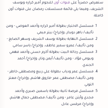
ستعرض حصرياً على
قنوات أون
للنجوم أمير كراره ويوسف
الشريف، وفيما يلي قائمة مسلسلات رمضان على قنوات أون
كاملة:
مسلسل الاختيار بطولة أمير كراره وأحمد العوضي - ومن
تأليف/ باهر دويدار، وإخراج/ بيتر ميمي.
مسلسل النهاية بطولة يوسف الشريف وسهر الصايغ -
ومن تأليف/ عمرو سمير عاطف، وإخراج/ ياسر سامي.
مسلسل رجالة البيت بطولة أكرم حسني وأحمد فهمي
وبيومي فؤاد - ومن تأليف/ أيمن وتار، وإخراج/ أحمد
الجندي.
مسلسل عمر ودياب بطولة علي ربيع ومصطفى خاطر -
ومن تأليف/ مصطفى عمر -فاروق هاشم، وإخراج/ معتز
التوني.
مسلسل فرصة ثانية بطولة ياسمين صبري وأحمد
مجدي وأيتن عامر - ومن تأليف/ مصطفى جمال هاشم،
وإخراج/ مرقس عادل.