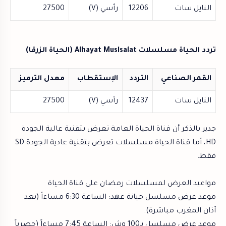
النايل سات
12206
رأسي (V)
27500
تردد الحياة مسلسلات Alhayat Muslsalat (الحياة الزرقا)
القمر الصناعي
التردد
الإستقطاب
معدل الترميز
النايل سات
12437
رأسي (V)
27500
جدير بالذكر أن قناة الحياة العامة تعرض بتقنية عالية الجودة
HD، أما قناة الحياة مسلسلات تعرض بتقنية عادية الجودة SD
فقط.
مواعيد العرض لمسلسلات رمضان على قناة الحياة
موعد عرض مسلسل خيانة عهد: الساعة 6:30 مساءاً (بعد
آذان المغرب مباشرة).
موعد عرض مسلسل بـ100 وش: الساعة 7:45 مساءاً (حصرياً