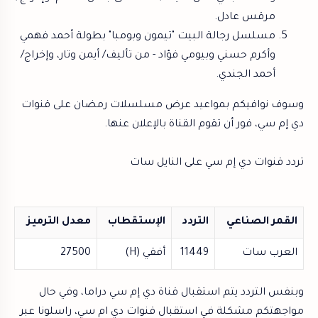
مرقس عادل.
مسلسل رجالة البيت "تيمون وبومبا" بطولة أحمد فهمي
وأكرم حسني وبيومي فؤاد -
من تأليف/ أيمن وتار، وإخراج/
أحمد الجندي.
وسوف نوافيكم بمواعيد عرض مسلسلات رمضان على قنوات
دي إم سي، فور أن تقوم القناة بالإعلان عنها.
تردد قنوات دي إم سي على النايل سات
القمر الصناعي
التردد
الإستقطاب
معدل الترميز
العرب سات
11449
أفقي (H)
27500
وبنفس التردد يتم استقبال قناة دي إم سي دراما، وفي حال
مواجهتكم مشكلة في استقبال قنوات دي ام سي، راسلونا عبر